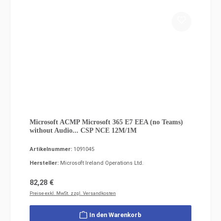
Microsoft ACMP Microsoft 365 E7 EEA (no Teams)
without Audio... CSP NCE 12M/1M
Artikelnummer:
1091045
Hersteller:
Microsoft Ireland Operations Ltd.
Regulärer Preis:
82,28 €
Preise exkl. MwSt. zzgl. Versandkosten
In den Warenkorb