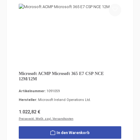
Microsoft ACMP Microsoft 365 E7 CSP NCE
12M/12M
Artikelnummer:
1091059
Hersteller:
Microsoft Ireland Operations Ltd.
Regulärer Preis:
1.022,82 €
Preise exkl. MwSt. zzgl. Versandkosten
In den Warenkorb