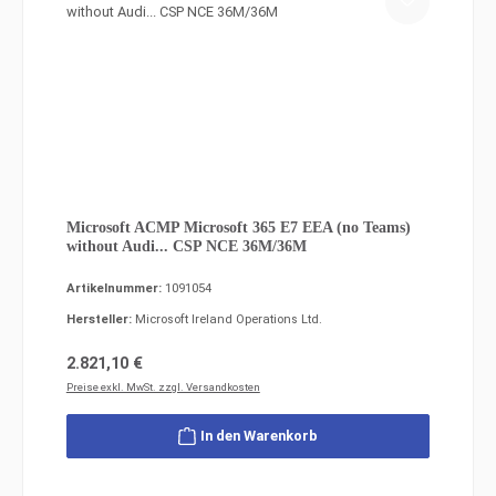
Microsoft ACMP Microsoft 365 E7 EEA (no Teams)
without Audi... CSP NCE 36M/36M
Artikelnummer:
1091054
Hersteller:
Microsoft Ireland Operations Ltd.
Regulärer Preis:
2.821,10 €
Preise exkl. MwSt. zzgl. Versandkosten
In den Warenkorb