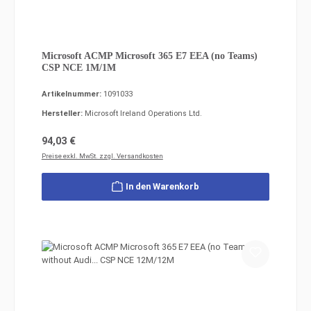
Microsoft ACMP Microsoft 365 E7 EEA (no Teams)
CSP NCE 1M/1M
Artikelnummer:
1091033
Hersteller:
Microsoft Ireland Operations Ltd.
Regulärer Preis:
94,03 €
Preise exkl. MwSt. zzgl. Versandkosten
In den Warenkorb