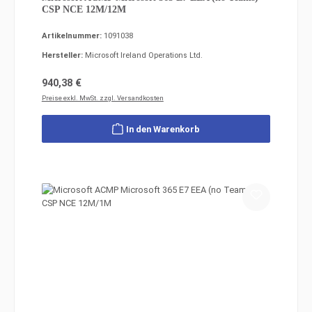
CSP NCE 12M/12M
Artikelnummer:
1091038
Hersteller:
Microsoft Ireland Operations Ltd.
Regulärer Preis:
940,38 €
Preise exkl. MwSt. zzgl. Versandkosten
In den Warenkorb