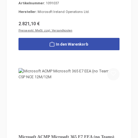
Artikelnummer:
1091037
Hersteller:
Microsoft Ireland Operations Ltd.
Regulärer Preis:
2.821,10 €
Preise exkl. MwSt. zzgl. Versandkosten
In den Warenkorb
Microsoft ACMP Microsoft 365 E7 EEA (no Teams)