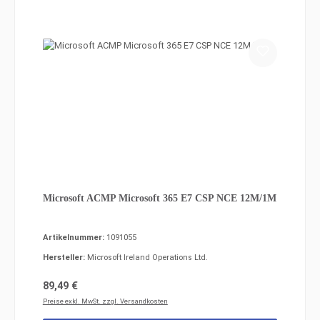
Microsoft ACMP Microsoft 365 E7 CSP NCE 12M/1M
Artikelnummer:
1091055
Hersteller:
Microsoft Ireland Operations Ltd.
Regulärer Preis:
89,49 €
Preise exkl. MwSt. zzgl. Versandkosten