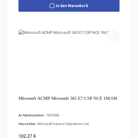
In den Warenkorb
Microsoft ACMP Microsoft 365 E7 CSP NCE 1M/1M
Artikelnummer:
1091058
Hersteller:
Microsoft Ireland Operations Ltd.
Regulärer Preis:
102,27 €