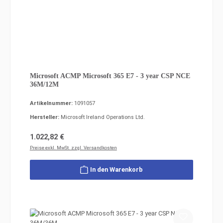
Microsoft ACMP Microsoft 365 E7 - 3 year CSP NCE
36M/12M
Artikelnummer:
1091057
Hersteller:
Microsoft Ireland Operations Ltd.
Regulärer Preis:
1.022,82 €
Preise exkl. MwSt. zzgl. Versandkosten
In den Warenkorb