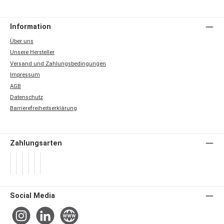
Information
Über uns
Unsere Hersteller
Versand und Zahlungsbedingungen
Impressum
AGB
Datenschutz
Barrierefreiheitserklärung
Zahlungsarten
PayPal
Später Bezahlen
Apple Pay
Google Pay
Vorkasse
Rechnung / SEPA-Firmenlastschrift
Social Media
Instagram
LinkedIn
Website