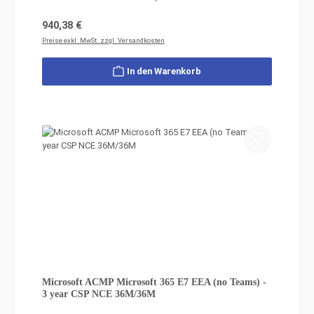
Regulärer Preis:
940,38 €
Preise exkl. MwSt. zzgl. Versandkosten
In den Warenkorb
Microsoft ACMP Microsoft 365 E7 EEA (no Teams) -
3 year CSP NCE 36M/36M