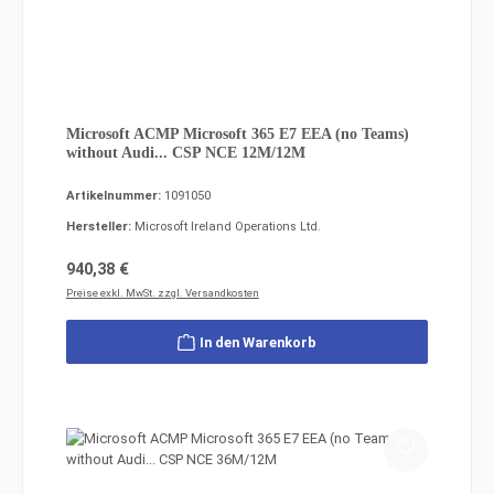
Microsoft ACMP Microsoft 365 E7 EEA (no Teams)
without Audi... CSP NCE 12M/12M
Artikelnummer:
1091050
Hersteller:
Microsoft Ireland Operations Ltd.
Regulärer Preis:
940,38 €
Preise exkl. MwSt. zzgl. Versandkosten
In den Warenkorb