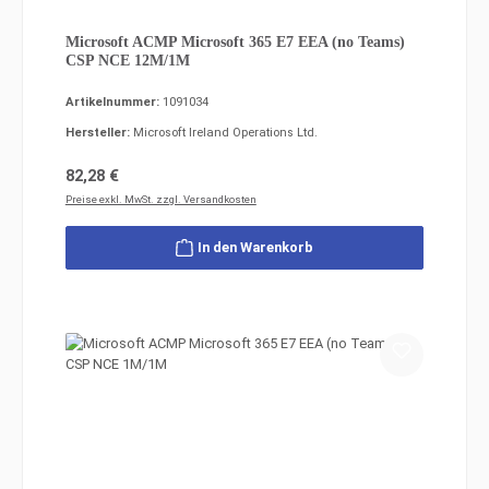
Microsoft ACMP Microsoft 365 E7 EEA (no Teams)
CSP NCE 12M/1M
Artikelnummer:
1091034
Hersteller:
Microsoft Ireland Operations Ltd.
Regulärer Preis:
82,28 €
Preise exkl. MwSt. zzgl. Versandkosten
In den Warenkorb