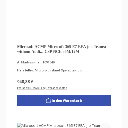
Microsoft ACMP Microsoft 365 E7 EEA (no Teams)
without Audi... CSP NCE 36M/12M
Artikelnummer:
1091049
Hersteller:
Microsoft Ireland Operations Ltd.
Regulärer Preis:
940,38 €
Preise exkl. MwSt. zzgl. Versandkosten
In den Warenkorb