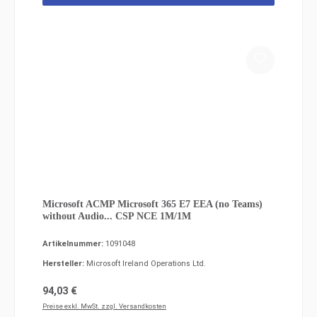
Microsoft ACMP Microsoft 365 E7 EEA (no Teams)
without Audio... CSP NCE 1M/1M
Artikelnummer:
1091048
Hersteller:
Microsoft Ireland Operations Ltd.
Regulärer Preis:
94,03 €
Preise exkl. MwSt. zzgl. Versandkosten