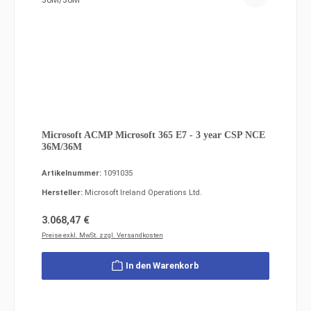
Microsoft ACMP Microsoft 365 E7 - 3 year CSP NCE
36M/36M
Artikelnummer:
1091035
Hersteller:
Microsoft Ireland Operations Ltd.
Regulärer Preis:
3.068,47 €
Preise exkl. MwSt. zzgl. Versandkosten
In den Warenkorb