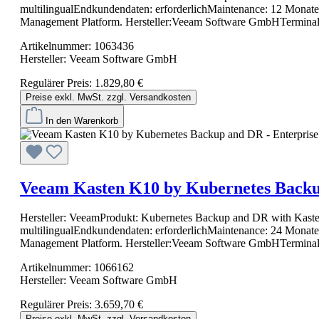
multilingualEndkundendaten: erforderlichMaintenance: 12 MonateH
Management Platform. Hersteller:Veeam Software GmbHTerminal
Artikelnummer:
1063436
Hersteller:
Veeam Software GmbH
Regulärer Preis:
1.829,80 €
Preise exkl. MwSt. zzgl. Versandkosten
In den Warenkorb
Veeam Kasten K10 by Kubernetes Backu
Hersteller: VeeamProdukt: Kubernetes Backup and DR with Kasten
multilingualEndkundendaten: erforderlichMaintenance: 24 MonateH
Management Platform. Hersteller:Veeam Software GmbHTerminal
Artikelnummer:
1066162
Hersteller:
Veeam Software GmbH
Regulärer Preis:
3.659,70 €
Preise exkl. MwSt. zzgl. Versandkosten