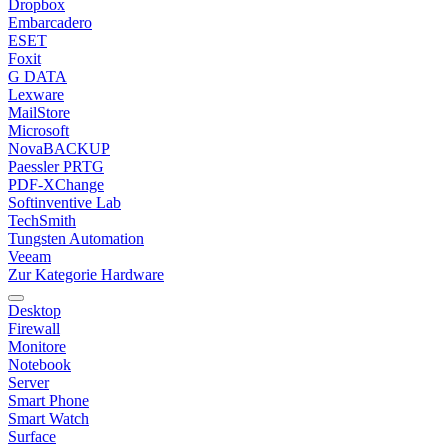
Dropbox
Embarcadero
ESET
Foxit
G DATA
Lexware
MailStore
Microsoft
NovaBACKUP
Paessler PRTG
PDF-XChange
Softinventive Lab
TechSmith
Tungsten Automation
Veeam
Zur Kategorie Hardware
Desktop
Firewall
Monitore
Notebook
Server
Smart Phone
Smart Watch
Surface