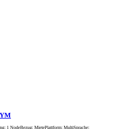
+1YM
ung: 1 NodeBezug: MietePlattform: MultiSprache: