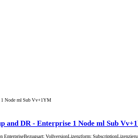
p and DR - Enterprise 1 Node ml Sub Vv
 EnterpriseBezugsart: VollversionLizenzform: SubscriptionLizenzier