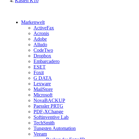
Kasten K10
Markenwelt
ActiveFax
Acronis
Adobe
Alludo
CodeTwo
Dropbox
Embarcadero
ESET
Foxit
G DATA
Lexware
MailStore
Microsoft
NovaBACKUP
Paessler PRTG
PDF-XChange
Softinventive Lab
TechSmith
Tungsten Automation
Veeam