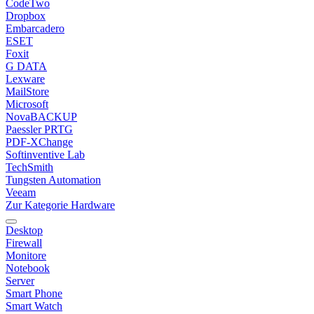
CodeTwo
Dropbox
Embarcadero
ESET
Foxit
G DATA
Lexware
MailStore
Microsoft
NovaBACKUP
Paessler PRTG
PDF-XChange
Softinventive Lab
TechSmith
Tungsten Automation
Veeam
Zur Kategorie Hardware
Desktop
Firewall
Monitore
Notebook
Server
Smart Phone
Smart Watch