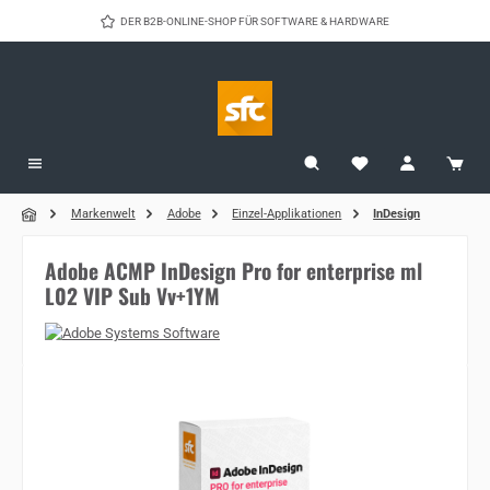
Zum Hauptinhalt springen
DER B2B-ONLINE-SHOP FÜR SOFTWARE & HARDWARE
Markenwelt
Adobe
Einzel-Applikationen
InDesign
Adobe ACMP InDesign Pro for enterprise ml
L02 VIP Sub Vv+1YM
Bildergalerie überspringen