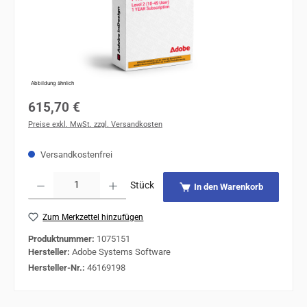
Abbildung ähnlich
Regulärer Preis:
615,70 €
Preise exkl. MwSt. zzgl. Versandkosten
Versandkostenfrei
Produkt Anzahl: Gib den gewünschten Wert ein oder benutze die Schaltflächen um 
Stück
In den Warenkorb
Zum Merkzettel hinzufügen
Produktnummer:
1075151
Hersteller:
Adobe Systems Software
Hersteller-Nr.:
46169198