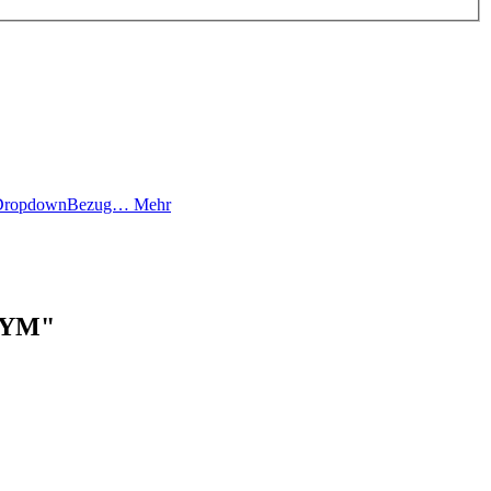
ity DropdownBezug…
Mehr
+1YM"