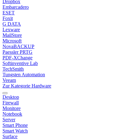
Dropbox
Embarcadero
ESET
Foxit
G DATA
Lexware
MailStore
Microsoft
NovaBACKUP
Paessler PRTG
PDF-XChange
Softinventive Lab
TechSmith
Tungsten Automation
Veeam
Zur Kategorie Hardware
Desktop
Firewall
Monitore
Notebook
Server
Smart Phone
Smart Watch
Surface