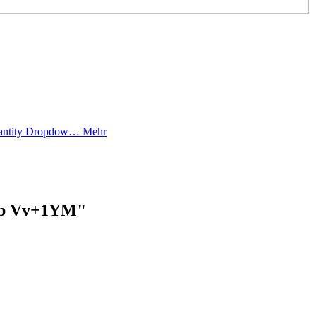
 Quantity Dropdow…
Mehr
Sub Vv+1YM"