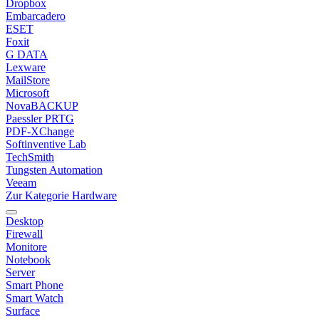
Dropbox
Embarcadero
ESET
Foxit
G DATA
Lexware
MailStore
Microsoft
NovaBACKUP
Paessler PRTG
PDF-XChange
Softinventive Lab
TechSmith
Tungsten Automation
Veeam
Zur Kategorie Hardware
Desktop
Firewall
Monitore
Notebook
Server
Smart Phone
Smart Watch
Surface