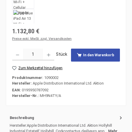
Regulärer Preis:
1.132,80 €
Preise exkl. MwSt. zzgl. Versandkosten
Produkt Anzahl: Gib den gewünschten Wert ein oder benutze die Schaltfläche
Stück
In den Warenkorb
Zum Merkzettel hinzufügen
Produktnummer:
1090002
Hersteller:
Apple Distribution International Ltd. Aktion
EAN:
0195950787092
Hersteller-Nr.:
MH9N4TY/A
Beschreibung
Hersteller:Apple Distribution International Ltd. Aktion Hollyhill
Industrial EstateIE Hollyhill, Corkcontactus.de@euro.app…
Mehr