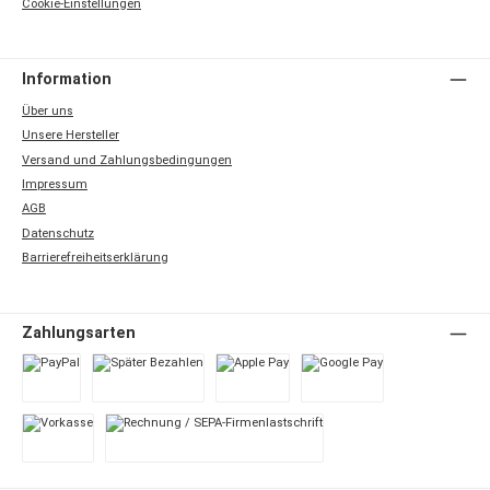
Cookie-Einstellungen
Information
Über uns
Unsere Hersteller
Versand und Zahlungsbedingungen
Impressum
AGB
Datenschutz
Barrierefreiheitserklärung
Zahlungsarten
PayPal
Später Bezahlen
Apple Pay
Google Pay
Vorkasse
Rechnung / SEPA-Firmenlastschrift