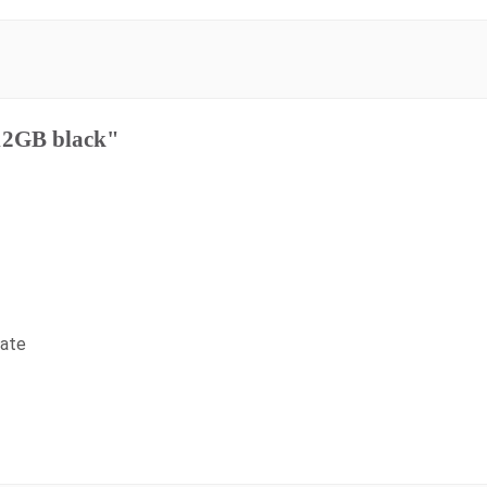
12GB black"
tate