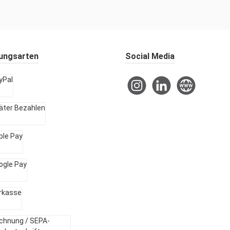
ungsarten
Social Media
Instagram
LinkedIn
Website
l
r Bezahlen
 Pay
e Pay
asse