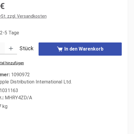
s:
 €
wSt. zzgl. Versandkosten
 2-5 Tage
: Gib den gewünschten Wert ein oder benutze die Schaltflächen um di
Stück
In den Warenkorb
tel hinzufügen
mer:
1090972
pple Distribution International Ltd.
1031163
r.:
MHRY4ZD/A
7 kg