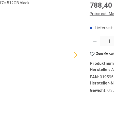
Regulärer Prei
788,40
Preise exkl. M
Lieferzeit:
Produkt Anzahl
Zum Merkzet
Produktnum
Hersteller:
A
EAN:
019595
Hersteller-N
Gewicht:
0,3