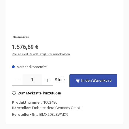
Abbildung ähnlich
Regulärer Preis:
1.576,69 €
Preise exkl. MwSt. zzgl. Versandkosten
Versandkostenfrei
Produkt Anzahl: Gib den gewünschten Wert ein oder benutze die Schaltfläche
Stück
In den Warenkorb
Zum Merkzettel hinzufügen
Produktnummer:
1002480
Hersteller:
Embarcadero Germany GmbH
Hersteller-Nr.:
IBMX20ELEWMX9