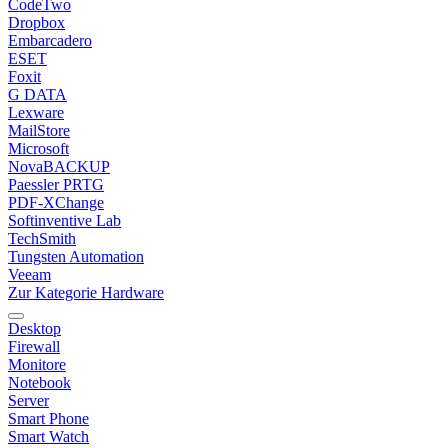
CodeTwo
Dropbox
Embarcadero
ESET
Foxit
G DATA
Lexware
MailStore
Microsoft
NovaBACKUP
Paessler PRTG
PDF-XChange
Softinventive Lab
TechSmith
Tungsten Automation
Veeam
Zur Kategorie Hardware
Desktop
Firewall
Monitore
Notebook
Server
Smart Phone
Smart Watch