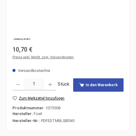
Abbildung ähnlich
Regulärer Preis:
10,70 €
Preise exkl. MwSt. zzgl. Versandkosten
Versandkostenfrei
Produkt Anzahl: Gib den gewünschten Wert ein oder benutze die Schaltfläche
Stück
In den Warenkorb
Zum Merkzettel hinzufügen
Produktnummer:
1075508
Hersteller:
Foxit
Hersteller-Nr.:
PDFEDTMBLSBEN0