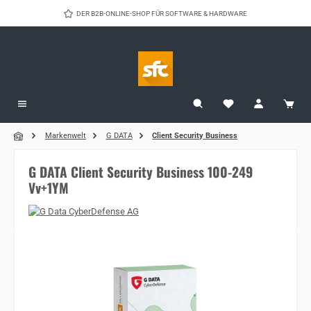
Zum Hauptinhalt springen
DER B2B-ONLINE-SHOP FÜR SOFTWARE & HARDWARE
Markenwelt
G DATA
Client Security Business
G DATA Client Security Business 100-249
Vv+1YM
Bildergalerie überspringen