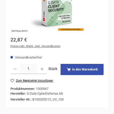
Abbildung ähnlich
Regulärer Preis:
22,87 €
Preise exkl. MwSt. zzgl. Versandkosten
Versandkostenfrei
Produkt Anzahl: Gib den gewünschten Wert ein oder benutze die Schaltflächen um 
Stück
In den Warenkorb
Zum Merkzettel hinzufügen
Produktnummer:
1000067
Hersteller:
G Data CyberDefense AG
Hersteller-Nr.:
B1002ESD12_VV_100