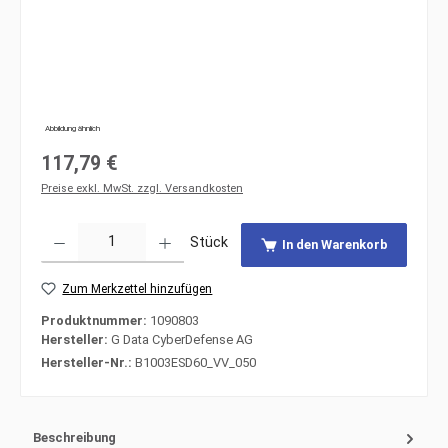
Abbildung ähnlich
Regulärer Preis:
117,79 €
Preise exkl. MwSt. zzgl. Versandkosten
Produkt Anzahl: Gib den gewünschten Wert ein oder benutze die Schaltfläche
Stück
In den Warenkorb
Zum Merkzettel hinzufügen
Produktnummer:
1090803
Hersteller:
G Data CyberDefense AG
Hersteller-Nr.:
B1003ESD60_VV_050
Beschreibung