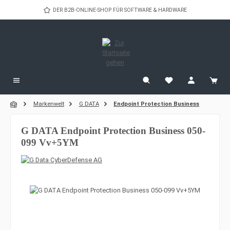
Zum Hauptinhalt springen
DER B2B-ONLINE-SHOP FÜR SOFTWARE & HARDWARE
Markenwelt
G DATA
Endpoint Protection Business
G DATA Endpoint Protection Business 050-
099 Vv+5YM
Bildergalerie überspringen