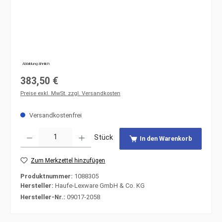
Abbildung ähnlich
Regulärer Preis:
383,50 €
Preise exkl. MwSt. zzgl. Versandkosten
Versandkostenfrei
Produkt Anzahl: Gib den gewünschten Wert ein oder benutze die Schaltfläche
Stück
In den Warenkorb
Zum Merkzettel hinzufügen
Produktnummer:
1088305
Hersteller:
Haufe-Lexware GmbH & Co. KG
Hersteller-Nr.:
09017-2058