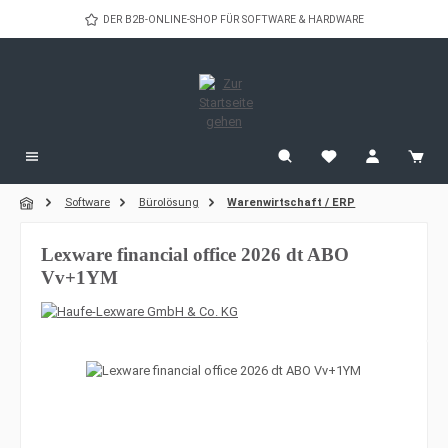
Zum Hauptinhalt springen
DER B2B-ONLINE-SHOP FÜR SOFTWARE & HARDWARE
Software
Bürolösung
Warenwirtschaft / ERP
Lexware financial office 2026 dt ABO
Vv+1YM
Bildergalerie überspringen