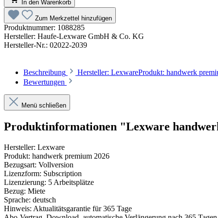
In den Warenkorb
Zum Merkzettel hinzufügen
Produktnummer:
1088285
Hersteller:
Haufe-Lexware GmbH & Co. KG
Hersteller-Nr.:
02022-2039
Beschreibung
Hersteller: LexwareProdukt: handwerk premi
Bewertungen
Menü schließen
Produktinformationen "Lexware handwe
Hersteller: Lexware
Produkt: handwerk premium 2026
Bezugsart: Vollversion
Lizenzform: Subscription
Lizenzierung: 5 Arbeitsplätze
Bezug: Miete
Sprache: deutsch
Hinweis: Aktualitätsgarantie für 365 Tage
Abo-Vertrag, Download, automatische Verlängerung nach 365 Tagen