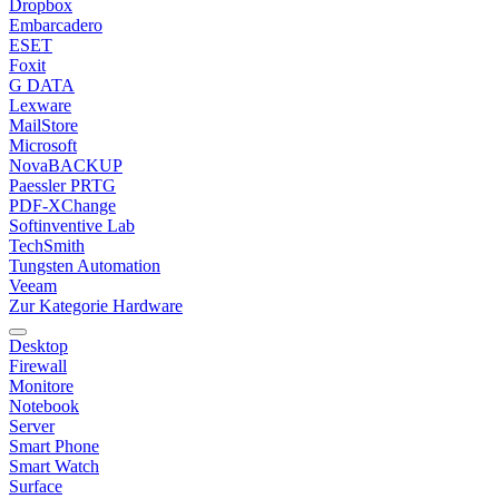
Dropbox
Embarcadero
ESET
Foxit
G DATA
Lexware
MailStore
Microsoft
NovaBACKUP
Paessler PRTG
PDF-XChange
Softinventive Lab
TechSmith
Tungsten Automation
Veeam
Zur Kategorie Hardware
Desktop
Firewall
Monitore
Notebook
Server
Smart Phone
Smart Watch
Surface