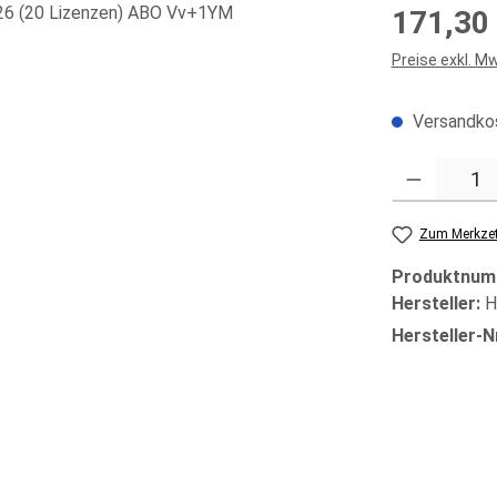
Regulärer Prei
171,30
Preise exkl. M
Versandkos
Produkt Anzahl
Zum Merkzet
Produktnum
Hersteller:
H
Hersteller-N