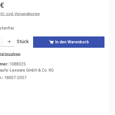
s:
 €
wSt. zzgl. Versandkosten
tenfrei
: Gib den gewünschten Wert ein oder benutze die Schaltflächen um di
Stück
In den Warenkorb
tel hinzufügen
mer:
1088325
aufe-Lexware GmbH & Co. KG
r.:
18007-2057