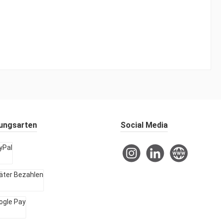
ungsarten
Social Media
Instagram
LinkedIn
Website
l
r Bezahlen