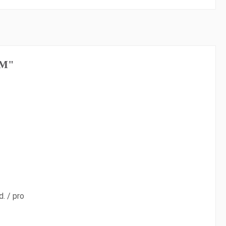
YM"
. / pro