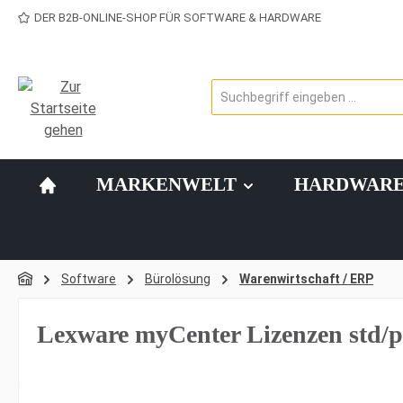
DER B2B-ONLINE-SHOP FÜR SOFTWARE & HARDWARE
 Hauptinhalt springen
Zur Suche springen
Zur Hauptnavigation springen
MARKENWELT
HARDWAR
Software
Bürolösung
Warenwirtschaft / ERP
Lexware myCenter Lizenzen std/