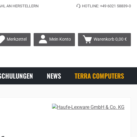
HL AN HERSTELLERN
HOTLINE: +49 6021 58839-0
Mein Konto
Merkzettel
Warenkorb
0,00 €
SCHULUNGEN
NEWS
TERRA COMPUTERS
s: