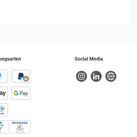
ungsarten
Social Media
Instagram
LinkedIn
Website
l
Später Bezahlen
 Pay
Google Pay
sse
ung / SEPA-Firmenlastschrift