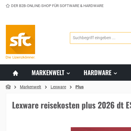
DER B2B-ONLINE-SHOP FÜR SOFTWARE & HARDWARE
 Hauptinhalt springen
Zur Suche springen
Zur Hauptnavigation springen
MARKENWELT
HARDWARE
Markenwelt
Lexware
Plus
Lexware reisekosten plus 2026 dt 
Bildergalerie überspringen