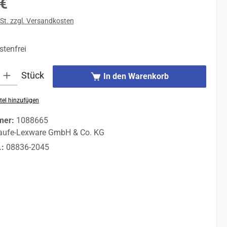
 €
St. zzgl. Versandkosten
tenfrei
 Gib den gewünschten Wert ein oder benutze die Schaltflächen um die An
Stück
In den Warenkorb
tel hinzufügen
mer:
1088665
aufe-Lexware GmbH & Co. KG
.:
08836-2045