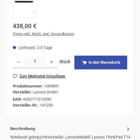
Regulärer Preis:
438,00 €
Preise exkl. MwSt. zzgl. Versandkosten
Lieferzeit: 2-5 Tage
Produkt Anzahl: Gib den gewünschten Wert ein oder benutze die Schaltflächen um 
Stück
In den Warenkorb
Zum Merkzettel hinzufügen
Produktnummer:
1089891
Hersteller:
Lenovo GmbH
EAN:
4260771512096
Hersteller-Nr.:
141234
Beschreibung
Notebook gebrauchtHersteller: LenovoModell: Lenovo ThinkPad T14