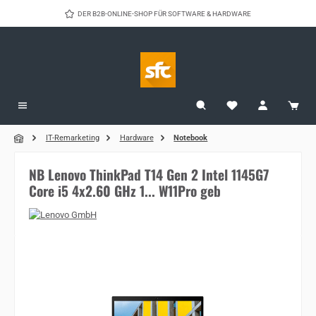
Zum Hauptinhalt springen
DER B2B-ONLINE-SHOP FÜR SOFTWARE & HARDWARE
IT-Remarketing
Hardware
Notebook
NB Lenovo ThinkPad T14 Gen 2 Intel 1145G7
Core i5 4x2.60 GHz 1... W11Pro geb
Bildergalerie überspringen