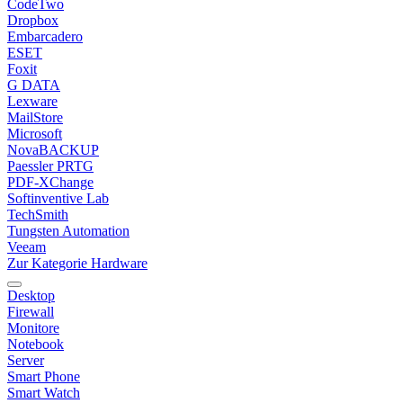
CodeTwo
Dropbox
Embarcadero
ESET
Foxit
G DATA
Lexware
MailStore
Microsoft
NovaBACKUP
Paessler PRTG
PDF-XChange
Softinventive Lab
TechSmith
Tungsten Automation
Veeam
Zur Kategorie Hardware
Desktop
Firewall
Monitore
Notebook
Server
Smart Phone
Smart Watch