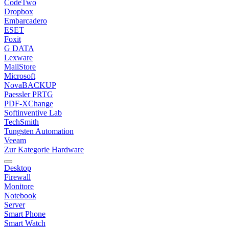
CodeTwo
Dropbox
Embarcadero
ESET
Foxit
G DATA
Lexware
MailStore
Microsoft
NovaBACKUP
Paessler PRTG
PDF-XChange
Softinventive Lab
TechSmith
Tungsten Automation
Veeam
Zur Kategorie Hardware
Desktop
Firewall
Monitore
Notebook
Server
Smart Phone
Smart Watch