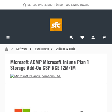
Zum Hauptinhalt springen
DER B2B-ONLINE-SHOP FÜR SOFTWARE & HARDWARE
Software
Bürolösung
Utilities & Tools
Microsoft ACMP Microsoft Intune Plan 1
Storage Add-On CSP NCE 12M/1M
Bildergalerie überspringen