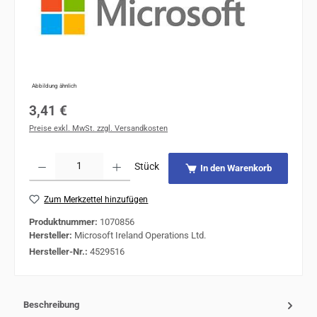
Abbildung ähnlich
Regulärer Preis:
3,41 €
Preise exkl. MwSt. zzgl. Versandkosten
Produkt Anzahl: Gib den gewünschten Wert ein oder benutze die Schaltflächen um 
Stück
In den Warenkorb
Zum Merkzettel hinzufügen
Produktnummer:
1070856
Hersteller:
Microsoft Ireland Operations Ltd.
Hersteller-Nr.:
4529516
Beschreibung