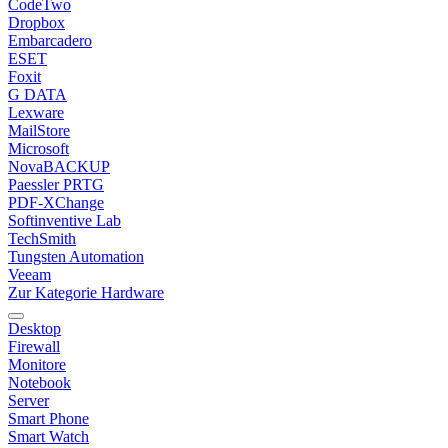
CodeTwo
Dropbox
Embarcadero
ESET
Foxit
G DATA
Lexware
MailStore
Microsoft
NovaBACKUP
Paessler PRTG
PDF-XChange
Softinventive Lab
TechSmith
Tungsten Automation
Veeam
Zur Kategorie Hardware
Desktop
Firewall
Monitore
Notebook
Server
Smart Phone
Smart Watch