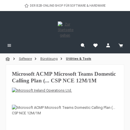
Zum Hauptinhalt springen
DER B2B-ONLINE-SHOP FÜR SOFTWARE & HARDWARE
Software
Bürolösung
Utilities & Tools
Microsoft ACMP Microsoft Teams Domestic
Calling Plan (... CSP NCE 12M/1M
Bildergalerie überspringen