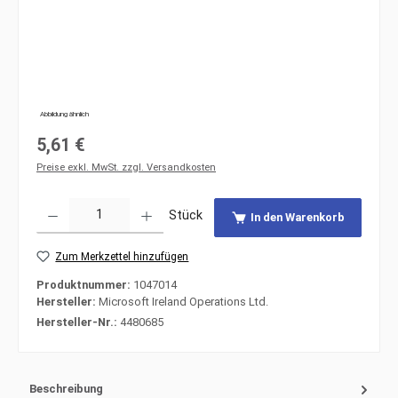
Abbildung ähnlich
Regulärer Preis:
5,61 €
Preise exkl. MwSt. zzgl. Versandkosten
Produkt Anzahl: Gib den gewünschten Wert ein oder benutze die Schaltfläche
Stück
In den Warenkorb
Zum Merkzettel hinzufügen
Produktnummer:
1047014
Hersteller:
Microsoft Ireland Operations Ltd.
Hersteller-Nr.:
4480685
Beschreibung