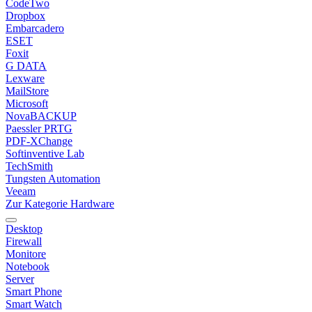
CodeTwo
Dropbox
Embarcadero
ESET
Foxit
G DATA
Lexware
MailStore
Microsoft
NovaBACKUP
Paessler PRTG
PDF-XChange
Softinventive Lab
TechSmith
Tungsten Automation
Veeam
Zur Kategorie Hardware
Desktop
Firewall
Monitore
Notebook
Server
Smart Phone
Smart Watch