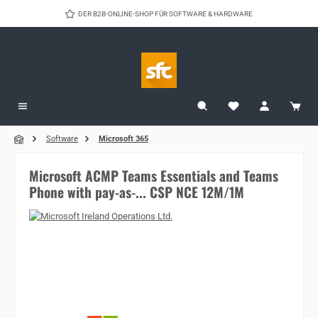
Zum Hauptinhalt springen
DER B2B-ONLINE-SHOP FÜR SOFTWARE & HARDWARE
Software
Microsoft 365
Microsoft ACMP Teams Essentials and Teams
Phone with pay-as-... CSP NCE 12M/1M
Bildergalerie überspringen