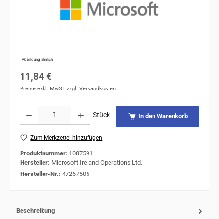
Abbildung ähnlich
Regulärer Preis:
11,84 €
Preise exkl. MwSt. zzgl. Versandkosten
Produkt Anzahl: Gib den gewünschten Wert ein oder benutze die Schaltflächen um 
Stück
In den Warenkorb
Zum Merkzettel hinzufügen
Produktnummer:
1087591
Hersteller:
Microsoft Ireland Operations Ltd.
Hersteller-Nr.:
47267505
Beschreibung