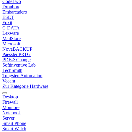
CodeTwo
Dropbox
Embarcadero
ESET
Foxit
G DATA
Lexware
MailStore
Microsoft
NovaBACKUP
Paessler PRTG
PDF-XChange
Softinventive Lab
TechSmith
Tungsten Automation
Veeam
Zur Kategorie Hardware
Desktop
Firewall
Monitore
Notebook
Server
Smart Phone
Smart Watch