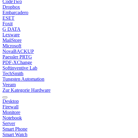
CodeTwo
Dropbox
Embarcadero
ESET
Foxit
G DATA
Lexware
MailStore
Microsoft
NovaBACKUP
Paessler PRTG
PDF-XChange
Softinventive Lab
TechSmith
Tungsten Automation
Veeam
Zur Kategorie Hardware
Desktop
Firewall
Monitore
Notebook
Server
Smart Phone
Smart Watch