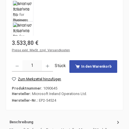
Regulärer Preis:
3.533,80 €
Preise exkl. MwSt. zzgl. Versandkosten
Produkt Anzahl: Gib den gewünschten Wert ein oder benutze die Schaltfläche
Stück
In den Warenkorb
Zum Merkzettel hinzufügen
Produktnummer:
1090645
Hersteller:
Microsoft Ireland Operations Ltd.
Hersteller-Nr.:
EP2-54524
Beschreibung