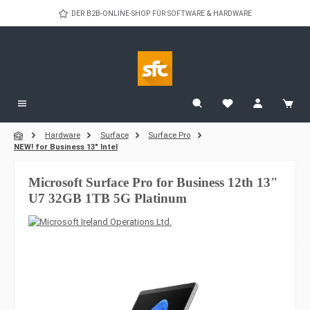
Zum Hauptinhalt springen
DER B2B-ONLINE-SHOP FÜR SOFTWARE & HARDWARE
Hardware
Surface
Surface Pro
NEW! for Business 13" Intel
Microsoft Surface Pro for Business 12th 13"
U7 32GB 1TB 5G Platinum
Bildergalerie überspringen