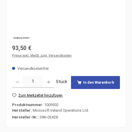
Abbildung ähnlich
Regulärer Preis:
93,50 €
Preise exkl. MwSt. zzgl. Versandkosten
Versandkostenfrei
Produkt Anzahl: Gib den gewünschten Wert ein oder benutze die Schaltfläche
Stück
In den Warenkorb
Zum Merkzettel hinzufügen
Produktnummer:
1009502
Hersteller:
Microsoft Ireland Operations Ltd.
Hersteller-Nr.:
D86-02428