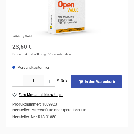
Abbildung ähnlich
Regulärer Preis:
23,60 €
Preise exkl. MwSt. zzgl. Versandkosten
Versandkostenfrei
Produkt Anzahl: Gib den gewünschten Wert ein oder benutze die Schaltflächen um 
Stück
In den Warenkorb
Zum Merkzettel hinzufügen
Produktnummer:
1009923
Hersteller:
Microsoft Ireland Operations Ltd.
Hersteller-Nr.:
R18-01850