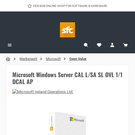
Zum Hauptinhalt springen
DER B2B-ONLINE-SHOP FÜR SOFTWARE & HARDWARE
Markenwelt
Microsoft
Open Value
Microsoft Windows Server CAL L/SA SL OVL 1/1
DCAL AP
Bildergalerie überspringen