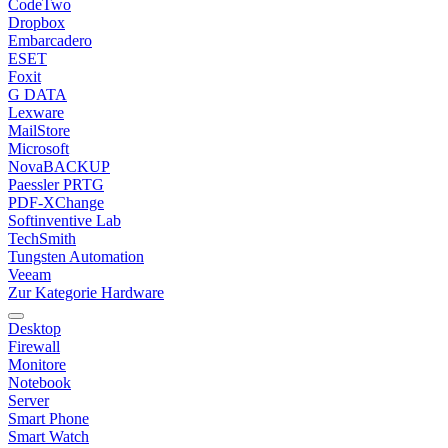
CodeTwo
Dropbox
Embarcadero
ESET
Foxit
G DATA
Lexware
MailStore
Microsoft
NovaBACKUP
Paessler PRTG
PDF-XChange
Softinventive Lab
TechSmith
Tungsten Automation
Veeam
Zur Kategorie Hardware
Desktop
Firewall
Monitore
Notebook
Server
Smart Phone
Smart Watch