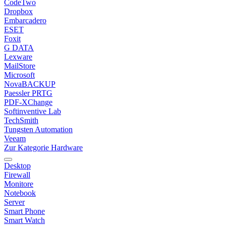
CodeTwo
Dropbox
Embarcadero
ESET
Foxit
G DATA
Lexware
MailStore
Microsoft
NovaBACKUP
Paessler PRTG
PDF-XChange
Softinventive Lab
TechSmith
Tungsten Automation
Veeam
Zur Kategorie Hardware
Desktop
Firewall
Monitore
Notebook
Server
Smart Phone
Smart Watch