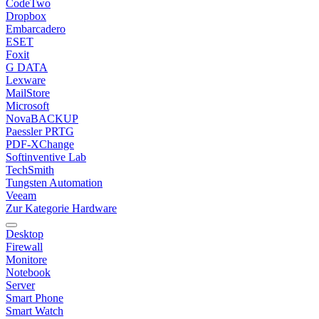
CodeTwo
Dropbox
Embarcadero
ESET
Foxit
G DATA
Lexware
MailStore
Microsoft
NovaBACKUP
Paessler PRTG
PDF-XChange
Softinventive Lab
TechSmith
Tungsten Automation
Veeam
Zur Kategorie Hardware
Desktop
Firewall
Monitore
Notebook
Server
Smart Phone
Smart Watch