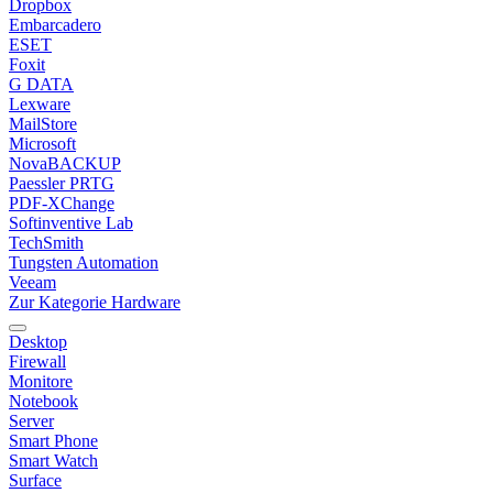
Dropbox
Embarcadero
ESET
Foxit
G DATA
Lexware
MailStore
Microsoft
NovaBACKUP
Paessler PRTG
PDF-XChange
Softinventive Lab
TechSmith
Tungsten Automation
Veeam
Zur Kategorie Hardware
Desktop
Firewall
Monitore
Notebook
Server
Smart Phone
Smart Watch
Surface