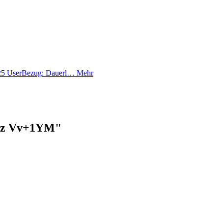
 25 UserBezug: Dauerl…
Mehr
enz Vv+1YM"