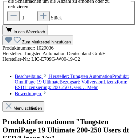
die Schaltflächen um die Anzahl zu erhöhen oder zu
reduzieren.
Stück
In den Warenkorb
Zum Merkzettel hinzufügen
Produktnummer:
1029036
Hersteller:
Tungsten Automation Deutschland GmbH
Hersteller-Nr.:
LIC-E709G-W00-19-C2
Beschreibung
Hersteller: Tungsten AutomationProdukt:
OmniPage 19 UltimateBezugsart: VollversionLizenzform:
ESDLizenzierung: 200-250 Users…
Mehr
Bewertungen
Menü schließen
Produktinformationen "Tungsten
OmniPage 19 Ultimate 200-250 Users dt