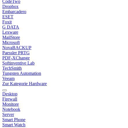
CodeTwo
Dropbox
Embarcadero
ESET
Foxit
G DATA
Lexware
MailStore
Microsoft
NovaBACKUP
Paessler PRTG
PDF-XChange
Softinventive Lab
TechSmith
Tungsten Automation
Veeam
Zur Kategorie Hardware
Desktop
Firewall
Monitore
Notebook
Server
Smart Phone
Smart Watch