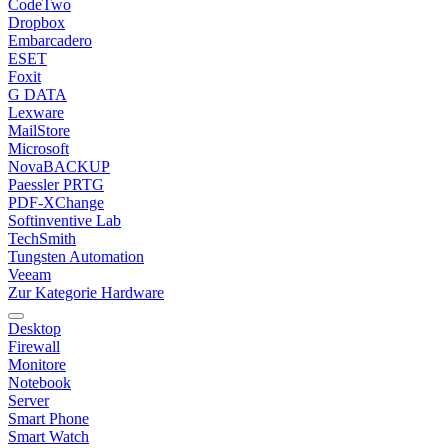
CodeTwo
Dropbox
Embarcadero
ESET
Foxit
G DATA
Lexware
MailStore
Microsoft
NovaBACKUP
Paessler PRTG
PDF-XChange
Softinventive Lab
TechSmith
Tungsten Automation
Veeam
Zur Kategorie Hardware
Desktop
Firewall
Monitore
Notebook
Server
Smart Phone
Smart Watch