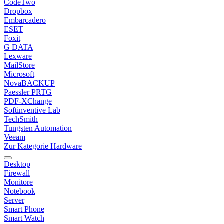
CodeTwo
Dropbox
Embarcadero
ESET
Foxit
G DATA
Lexware
MailStore
Microsoft
NovaBACKUP
Paessler PRTG
PDF-XChange
Softinventive Lab
TechSmith
Tungsten Automation
Veeam
Zur Kategorie Hardware
Desktop
Firewall
Monitore
Notebook
Server
Smart Phone
Smart Watch