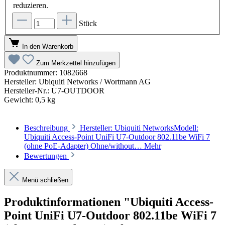
reduzieren.
Stück
In den Warenkorb
Zum Merkzettel hinzufügen
Produktnummer:
1082668
Hersteller:
Ubiquiti Networks / Wortmann AG
Hersteller-Nr.:
U7-OUTDOOR
Gewicht:
0,5 kg
Beschreibung
Hersteller: Ubiquiti NetworksModell:
Ubiquiti Access-Point UniFi U7-Outdoor 802.11be WiFi 7
(ohne PoE-Adapter) Ohne/without…
Mehr
Bewertungen
Menü schließen
Produktinformationen "Ubiquiti Access-
Point UniFi U7-Outdoor 802.11be WiFi 7