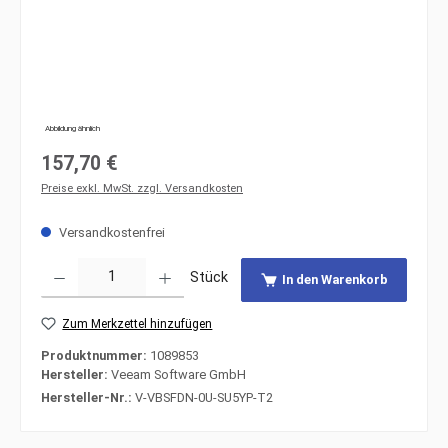
Abbildung ähnlich
Regulärer Preis:
157,70 €
Preise exkl. MwSt. zzgl. Versandkosten
Versandkostenfrei
Produkt Anzahl: Gib den gewünschten Wert ein oder benutze die Schaltfläche
Stück
In den Warenkorb
Zum Merkzettel hinzufügen
Produktnummer:
1089853
Hersteller:
Veeam Software GmbH
Hersteller-Nr.:
V-VBSFDN-0U-SU5YP-T2