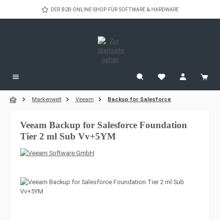
Zum Hauptinhalt springen
DER B2B-ONLINE-SHOP FÜR SOFTWARE & HARDWARE
Markenwelt
Veeam
Backup for Salesforce
Veeam Backup for Salesforce Foundation
Tier 2 ml Sub Vv+5YM
Bildergalerie überspringen