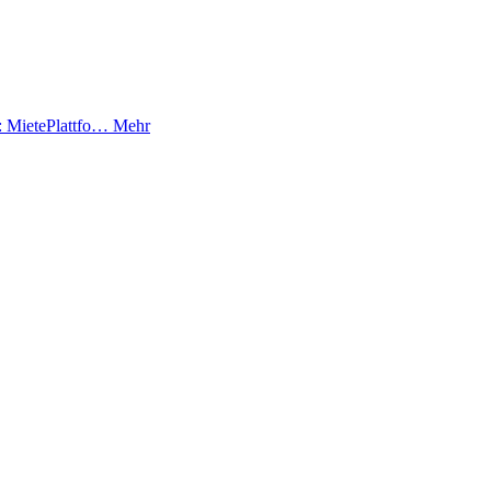
g: MietePlattfo…
Mehr