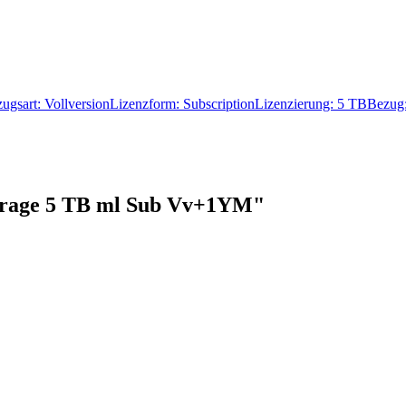
zugsart: VollversionLizenzform: SubscriptionLizenzierung: 5 TBBezu
torage 5 TB ml Sub Vv+1YM"