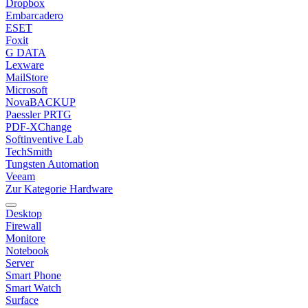
Dropbox
Embarcadero
ESET
Foxit
G DATA
Lexware
MailStore
Microsoft
NovaBACKUP
Paessler PRTG
PDF-XChange
Softinventive Lab
TechSmith
Tungsten Automation
Veeam
Zur Kategorie Hardware
Desktop
Firewall
Monitore
Notebook
Server
Smart Phone
Smart Watch
Surface