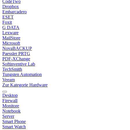
CodeTwo
Dropbox
Embarcadero
ESET
Foxit
G DATA
Lexware
MailStore
Microsoft
NovaBACKUP
Paessler PRTG
PDF-XChange
Softinventive Lab
TechSmith
Tungsten Automation
Veeam
Zur Kategorie Hardware
Desktop
Firewall
Monitore
Notebook
Server
Smart Phone
Smart Watch