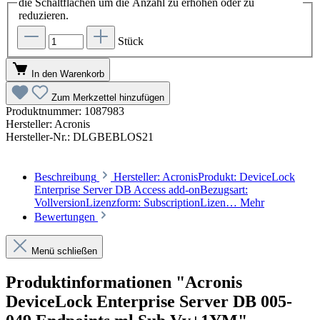
die Schaltflächen um die Anzahl zu erhöhen oder zu
reduzieren.
Stück
In den Warenkorb
Zum Merkzettel hinzufügen
Produktnummer:
1087983
Hersteller:
Acronis
Hersteller-Nr.:
DLGBEBLOS21
Beschreibung
Hersteller: AcronisProdukt: DeviceLock
Enterprise Server DB Access add-onBezugsart:
VollversionLizenzform: SubscriptionLizen…
Mehr
Bewertungen
Menü schließen
Produktinformationen "Acronis
DeviceLock Enterprise Server DB 005-