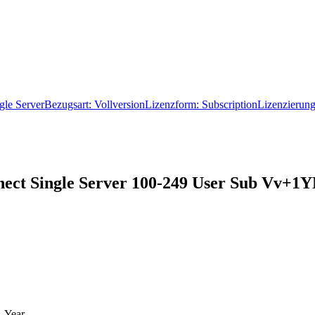
ingle ServerBezugsart: VollversionLizenzform: SubscriptionLizenzier
nect Single Server 100-249 User Sub Vv+1
1 Year