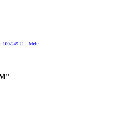
ung: 100-249 U…
Mehr
YM"