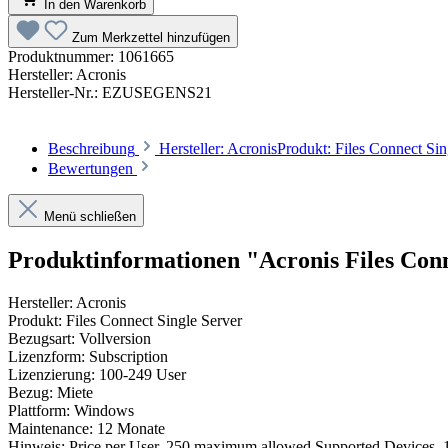
In den Warenkorb
Zum Merkzettel hinzufügen
Produktnummer:
1061665
Hersteller:
Acronis
Hersteller-Nr.:
EZUSEGENS21
Beschreibung
Hersteller: AcronisProdukt: Files Connect S
Bewertungen
Menü schließen
Produktinformationen "Acronis Files Con
Hersteller: Acronis
Produkt: Files Connect Single Server
Bezugsart: Vollversion
Lizenzform: Subscription
Lizenzierung: 100-249 User
Bezug: Miete
Plattform: Windows
Maintenance: 12 Monate
Hinweis: Price per User, 250 maximum allowed Supported Devices, 