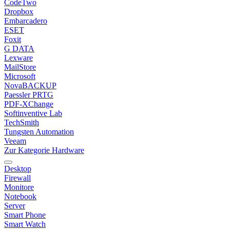
CodeTwo
Dropbox
Embarcadero
ESET
Foxit
G DATA
Lexware
MailStore
Microsoft
NovaBACKUP
Paessler PRTG
PDF-XChange
Softinventive Lab
TechSmith
Tungsten Automation
Veeam
Zur Kategorie Hardware
Desktop
Firewall
Monitore
Notebook
Server
Smart Phone
Smart Watch