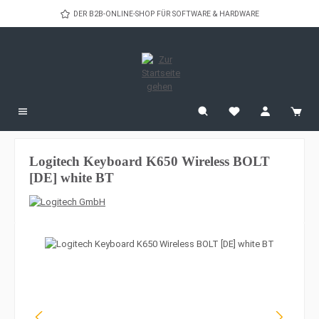
Zum Hauptinhalt springen
DER B2B-ONLINE-SHOP FÜR SOFTWARE & HARDWARE
Logitech Keyboard K650 Wireless BOLT
[DE] white BT
Bildergalerie überspringen