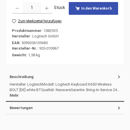
Produkt Anzahl: Gib den gewünschten Wert ein oder benutze die Schaltfläche
Stück
In den Warenkorb
Zum Merkzettel hinzufügen
Produktnummer:
1082935
Hersteller:
Logitech GmbH
EAN:
5099206105683
Hersteller-Nr.:
920-010967
Gewicht:
1,58 kg
Beschreibung
Hersteller: LogitechModell: Logitech Keyboard K650 Wireless
BOLT [DE] white BTQualität: NeuwareGarantie: Bring-In-Service 24…
Mehr
Bewertungen