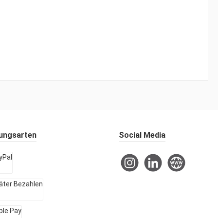
ungsarten
Social Media
Instagram
LinkedIn
Website
l
r Bezahlen