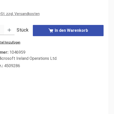
s:
wSt. zzgl. Versandkosten
: Gib den gewünschten Wert ein oder benutze die Schaltflächen um di
Stück
In den Warenkorb
tel hinzufügen
mer:
1046959
icrosoft Ireland Operations Ltd.
r.:
4509286