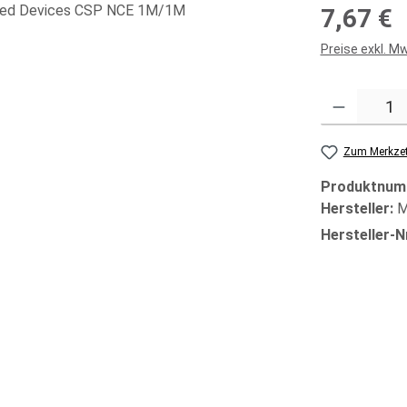
Regulärer Prei
7,67 €
Preise exkl. M
Produkt Anzahl
Zum Merkzet
Produktnum
Hersteller:
M
Hersteller-N