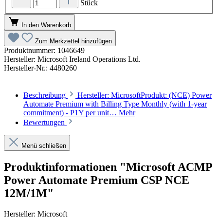
Stück
In den Warenkorb
Zum Merkzettel hinzufügen
Produktnummer:
1046649
Hersteller:
Microsoft Ireland Operations Ltd.
Hersteller-Nr.:
4480260
Beschreibung
Hersteller: MicrosoftProdukt: (NCE) Power
Automate Premium with Billing Type Monthly (with 1-year
commitment) - P1Y per unit…
Mehr
Bewertungen
Menü schließen
Produktinformationen "Microsoft ACMP
Power Automate Premium CSP NCE
12M/1M"
Hersteller: Microsoft