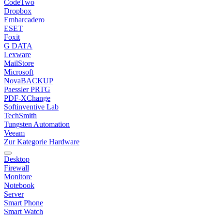
CodeTwo
Dropbox
Embarcadero
ESET
Foxit
G DATA
Lexware
MailStore
Microsoft
NovaBACKUP
Paessler PRTG
PDF-XChange
Softinventive Lab
TechSmith
Tungsten Automation
Veeam
Zur Kategorie Hardware
Desktop
Firewall
Monitore
Notebook
Server
Smart Phone
Smart Watch