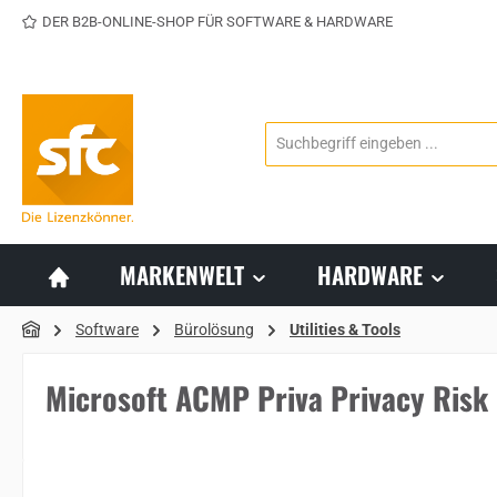
DER B2B-ONLINE-SHOP FÜR SOFTWARE & HARDWARE
 Hauptinhalt springen
Zur Suche springen
Zur Hauptnavigation springen
MARKENWELT
HARDWARE
Software
Bürolösung
Utilities & Tools
Microsoft ACMP Priva Privacy Ris
Bildergalerie überspringen