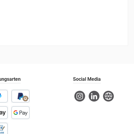
ungsarten
Social Media
Instagram
LinkedIn
Website
l
Später Bezahlen
 Pay
Google Pay