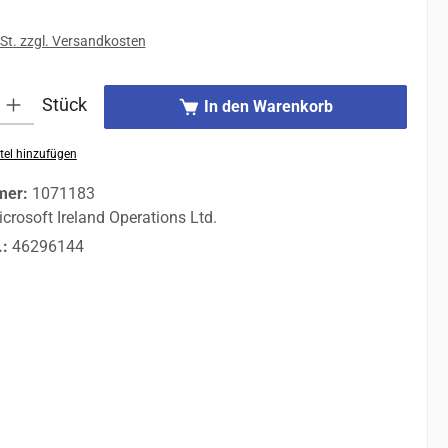
St. zzgl. Versandkosten
 Gib den gewünschten Wert ein oder benutze die Schaltflächen um die An
Stück
In den Warenkorb
tel hinzufügen
mer:
1071183
crosoft Ireland Operations Ltd.
.:
46296144