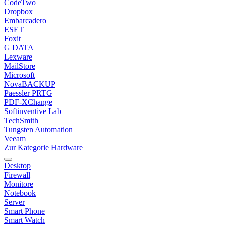
CodeTwo
Dropbox
Embarcadero
ESET
Foxit
G DATA
Lexware
MailStore
Microsoft
NovaBACKUP
Paessler PRTG
PDF-XChange
Softinventive Lab
TechSmith
Tungsten Automation
Veeam
Zur Kategorie Hardware
Desktop
Firewall
Monitore
Notebook
Server
Smart Phone
Smart Watch