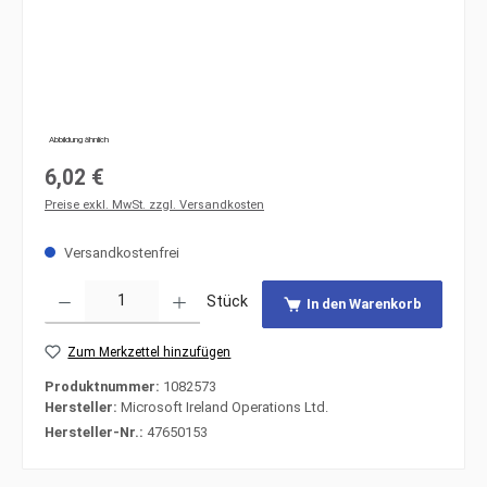
Abbildung ähnlich
Regulärer Preis:
6,02 €
Preise exkl. MwSt. zzgl. Versandkosten
Versandkostenfrei
Produkt Anzahl: Gib den gewünschten Wert ein oder benutze die Schaltfläche
Stück
In den Warenkorb
Zum Merkzettel hinzufügen
Produktnummer:
1082573
Hersteller:
Microsoft Ireland Operations Ltd.
Hersteller-Nr.:
47650153