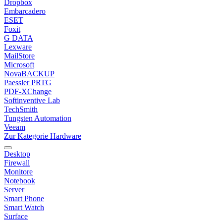
Dropbox
Embarcadero
ESET
Foxit
G DATA
Lexware
MailStore
Microsoft
NovaBACKUP
Paessler PRTG
PDF-XChange
Softinventive Lab
TechSmith
Tungsten Automation
Veeam
Zur Kategorie Hardware
Desktop
Firewall
Monitore
Notebook
Server
Smart Phone
Smart Watch
Surface