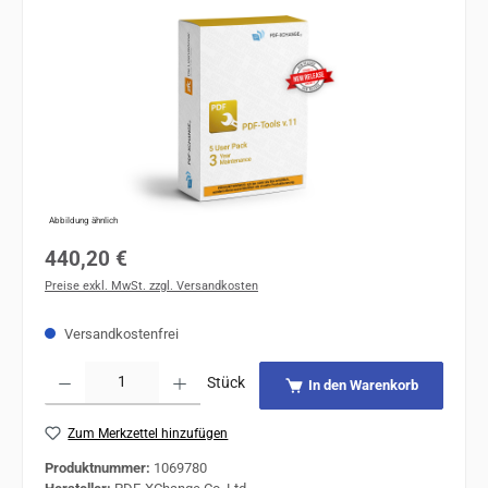
Abbildung ähnlich
Regulärer Preis:
440,20 €
Preise exkl. MwSt. zzgl. Versandkosten
Versandkostenfrei
Produkt Anzahl: Gib den gewünschten Wert ein oder benutze die Schaltflächen um 
Stück
In den Warenkorb
Zum Merkzettel hinzufügen
Produktnummer:
1069780