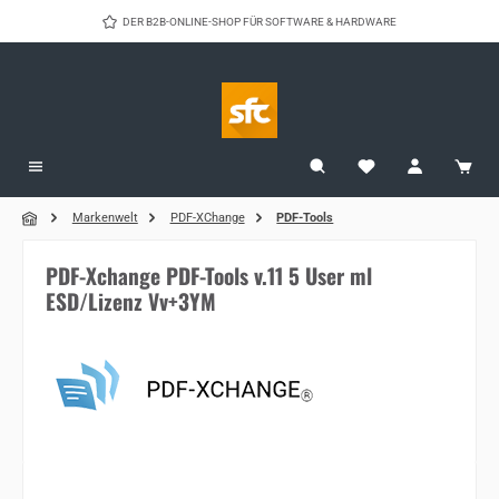
Zum Hauptinhalt springen
DER B2B-ONLINE-SHOP FÜR SOFTWARE & HARDWARE
Markenwelt
PDF-XChange
PDF-Tools
PDF-Xchange PDF-Tools v.11 5 User ml
ESD/Lizenz Vv+3YM
Bildergalerie überspringen